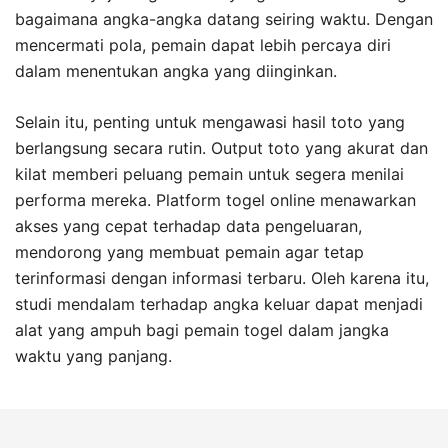
bagaimana angka-angka datang seiring waktu. Dengan
mencermati pola, pemain dapat lebih percaya diri
dalam menentukan angka yang diinginkan.
Selain itu, penting untuk mengawasi hasil toto yang
berlangsung secara rutin. Output toto yang akurat dan
kilat memberi peluang pemain untuk segera menilai
performa mereka. Platform togel online menawarkan
akses yang cepat terhadap data pengeluaran,
mendorong yang membuat pemain agar tetap
terinformasi dengan informasi terbaru. Oleh karena itu,
studi mendalam terhadap angka keluar dapat menjadi
alat yang ampuh bagi pemain togel dalam jangka
waktu yang panjang.