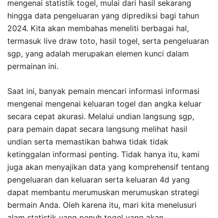
mengenai statistik togel, mulai dari hasil sekarang
hingga data pengeluaran yang diprediksi bagi tahun
2024. Kita akan membahas meneliti berbagai hal,
termasuk live draw toto, hasil togel, serta pengeluaran
sgp, yang adalah merupakan elemen kunci dalam
permainan ini.
Saat ini, banyak pemain mencari informasi informasi
mengenai mengenai keluaran togel dan angka keluar
secara cepat akurasi. Melalui undian langsung sgp,
para pemain dapat secara langsung melihat hasil
undian serta memastikan bahwa tidak tidak
ketinggalan informasi penting. Tidak hanya itu, kami
juga akan menyajikan data yang komprehensif tentang
pengeluaran dan keluaran serta keluaran 4d yang
dapat membantu merumuskan merumuskan strategi
bermain Anda. Oleh karena itu, mari kita menelusuri
alam statistik yang penuh togel yang akan