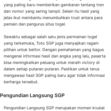
yang paling baru memberikan gambaran tentang tren
dan nomor yang sering tampil. Selain itu hasil yang
jelas ikut membantu menumbuhkan trust antara para
pemain dan pengurus situs togel.
Sewaktu sebagai salah satu jenis permainan togel
yang terkemuka, Toto SGP juga menyajikan ragam
pilihan untuk bettor. Dengan pemahaman yang bagus
mengenai informasi hasil dan angka yang lalu, peserta
bisa meningkatkan peluang untuk meraih victory di
dalam setiap putaran putaran. Pastikan untuk terus
mengawasi hasil SGP paling baru agar tidak informasi
berharga tersebut.
Pengundian Langsung SGP
Pengundian Langsung SGP merupakan momen krusial