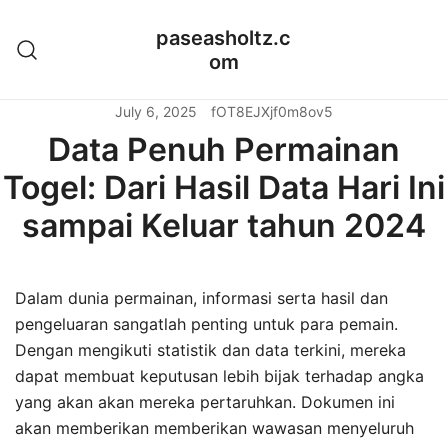
Skip
paseasholtz.c
to
om
content
July 6, 2025
fOT8EJXjf0m8ov5
Data Penuh Permainan
Togel: Dari Hasil Data Hari Ini
sampai Keluar tahun 2024
Dalam dunia permainan, informasi serta hasil dan
pengeluaran sangatlah penting untuk para pemain.
Dengan mengikuti statistik dan data terkini, mereka
dapat membuat keputusan lebih bijak terhadap angka
yang akan akan mereka pertaruhkan. Dokumen ini
akan memberikan memberikan wawasan menyeluruh