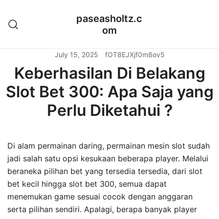
Skip
paseasholtz.c
to
om
content
July 15, 2025
fOT8EJXjf0m8ov5
Keberhasilan Di Belakang
Slot Bet 300: Apa Saja yang
Perlu Diketahui ?
Di alam permainan daring, permainan mesin slot sudah
jadi salah satu opsi kesukaan beberapa player. Melalui
beraneka pilihan bet yang tersedia tersedia, dari slot
bet kecil hingga slot bet 300, semua dapat
menemukan game sesuai cocok dengan anggaran
serta pilihan sendiri. Apalagi, berapa banyak player