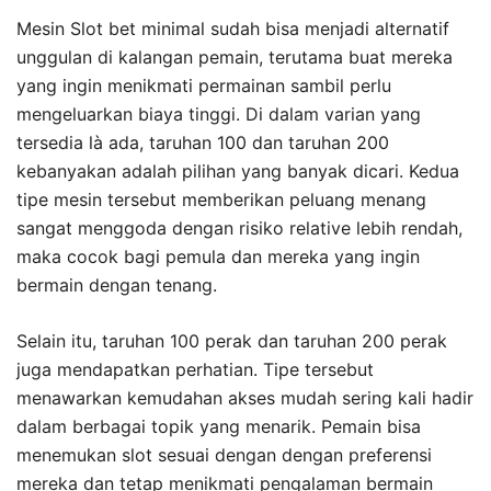
Mesin Slot bet minimal sudah bisa menjadi alternatif
unggulan di kalangan pemain, terutama buat mereka
yang ingin menikmati permainan sambil perlu
mengeluarkan biaya tinggi. Di dalam varian yang
tersedia là ada, taruhan 100 dan taruhan 200
kebanyakan adalah pilihan yang banyak dicari. Kedua
tipe mesin tersebut memberikan peluang menang
sangat menggoda dengan risiko relative lebih rendah,
maka cocok bagi pemula dan mereka yang ingin
bermain dengan tenang.
Selain itu, taruhan 100 perak dan taruhan 200 perak
juga mendapatkan perhatian. Tipe tersebut
menawarkan kemudahan akses mudah sering kali hadir
dalam berbagai topik yang menarik. Pemain bisa
menemukan slot sesuai dengan dengan preferensi
mereka dan tetap menikmati pengalaman bermain