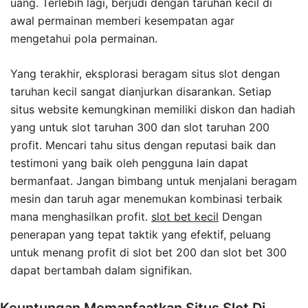
uang. Terlebih lagi, berjudi dengan taruhan kecil di
awal permainan memberi kesempatan agar
mengetahui pola permainan.
Yang terakhir, eksplorasi beragam situs slot dengan
taruhan kecil sangat dianjurkan disarankan. Setiap
situs website kemungkinan memiliki diskon dan hadiah
yang untuk slot taruhan 300 dan slot taruhan 200
profit. Mencari tahu situs dengan reputasi baik dan
testimoni yang baik oleh pengguna lain dapat
bermanfaat. Jangan bimbang untuk menjalani beragam
mesin dan taruh agar menemukan kombinasi terbaik
mana menghasilkan profit.
slot bet kecil
Dengan
penerapan yang tepat taktik yang efektif, peluang
untuk menang profit di slot bet 200 dan slot bet 300
dapat bertambah dalam signifikan.