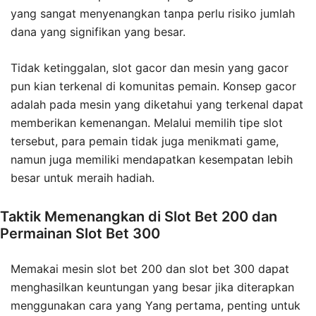
yang sangat menyenangkan tanpa perlu risiko jumlah
dana yang signifikan yang besar.
Tidak ketinggalan, slot gacor dan mesin yang gacor
pun kian terkenal di komunitas pemain. Konsep gacor
adalah pada mesin yang diketahui yang terkenal dapat
memberikan kemenangan. Melalui memilih tipe slot
tersebut, para pemain tidak juga menikmati game,
namun juga memiliki mendapatkan kesempatan lebih
besar untuk meraih hadiah.
Taktik Memenangkan di Slot Bet 200 dan
Permainan Slot Bet 300
Memakai mesin slot bet 200 dan slot bet 300 dapat
menghasilkan keuntungan yang besar jika diterapkan
menggunakan cara yang Yang pertama, penting untuk