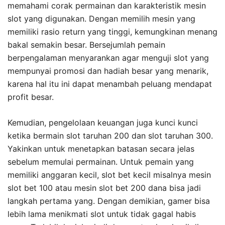
memahami corak permainan dan karakteristik mesin
slot yang digunakan. Dengan memilih mesin yang
memiliki rasio return yang tinggi, kemungkinan menang
bakal semakin besar. Bersejumlah pemain
berpengalaman menyarankan agar menguji slot yang
mempunyai promosi dan hadiah besar yang menarik,
karena hal itu ini dapat menambah peluang mendapat
profit besar.
Kemudian, pengelolaan keuangan juga kunci kunci
ketika bermain slot taruhan 200 dan slot taruhan 300.
Yakinkan untuk menetapkan batasan secara jelas
sebelum memulai permainan. Untuk pemain yang
memiliki anggaran kecil, slot bet kecil misalnya mesin
slot bet 100 atau mesin slot bet 200 dana bisa jadi
langkah pertama yang. Dengan demikian, gamer bisa
lebih lama menikmati slot untuk tidak gagal habis