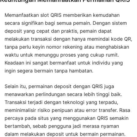
Memanfaatkan slot QRIS memberikan kemudahan
secara signifikan bagi semua pemain. Dengan sistem
deposit yang cepat dan praktis, pemain dapat
melakukan transaksi dengan hanya memindai kode QR,
tanpa perlu keyin nomor rekening atau menghabiskan
waktu untuk menunggu proses yang cukup rumit.
Keadaan ini sangat bermanfaat untuk individu yang
ingin segera bermain tanpa hambatan.
Selain itu, permainan deposit dengan QRIS juga
menawarkan perlindungan secara lebih tinggi baik.
Transaksi terjadi dengan teknologi yang terpadu,
meminimalisir risiko penipuan atau error transfer. Rasa
percaya pada situs yang menggunakan QRIS semakin
bertambah, sebab pengguna jadi merasa nyaman
dalam melakukan deposit untuk bermain permainan.