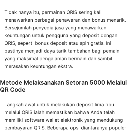
Tidak hanya itu, permainan QRIS sering kali
menawarkan berbagai penawaran dan bonus menarik.
Bersejumlah penyedia jasa yang menawarkan
keuntungan untuk pengguna yang deposit dengan
QRIS, seperti bonus deposit atau spin gratis. Ini
pastinya menjadi daya tarik tambahan bagi pemain
yang maksimal pengalaman bermain dan sambil
merasakan keuntungan ekstra.
Metode Melaksanakan Setoran 5000 Melalui
QR Code
Langkah awal untuk melakukan deposit lima ribu
melalui QRIS ialah memastikan bahwa Anda telah
memiliki software wallet elektronik yang mendukung
pembayaran QRIS. Beberapa opsi diantaranya populer