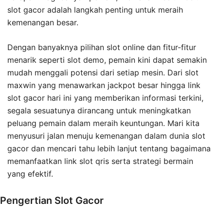
slot gacor adalah langkah penting untuk meraih
kemenangan besar.
Dengan banyaknya pilihan slot online dan fitur-fitur
menarik seperti slot demo, pemain kini dapat semakin
mudah menggali potensi dari setiap mesin. Dari slot
maxwin yang menawarkan jackpot besar hingga link
slot gacor hari ini yang memberikan informasi terkini,
segala sesuatunya dirancang untuk meningkatkan
peluang pemain dalam meraih keuntungan. Mari kita
menyusuri jalan menuju kemenangan dalam dunia slot
gacor dan mencari tahu lebih lanjut tentang bagaimana
memanfaatkan link slot qris serta strategi bermain
yang efektif.
Pengertian Slot Gacor