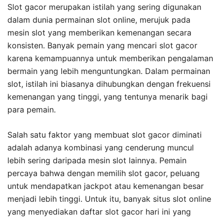
Slot gacor merupakan istilah yang sering digunakan
dalam dunia permainan slot online, merujuk pada
mesin slot yang memberikan kemenangan secara
konsisten. Banyak pemain yang mencari slot gacor
karena kemampuannya untuk memberikan pengalaman
bermain yang lebih menguntungkan. Dalam permainan
slot, istilah ini biasanya dihubungkan dengan frekuensi
kemenangan yang tinggi, yang tentunya menarik bagi
para pemain.
Salah satu faktor yang membuat slot gacor diminati
adalah adanya kombinasi yang cenderung muncul
lebih sering daripada mesin slot lainnya. Pemain
percaya bahwa dengan memilih slot gacor, peluang
untuk mendapatkan jackpot atau kemenangan besar
menjadi lebih tinggi. Untuk itu, banyak situs slot online
yang menyediakan daftar slot gacor hari ini yang