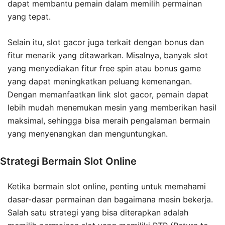
dapat membantu pemain dalam memilih permainan
yang tepat.
Selain itu, slot gacor juga terkait dengan bonus dan
fitur menarik yang ditawarkan. Misalnya, banyak slot
yang menyediakan fitur free spin atau bonus game
yang dapat meningkatkan peluang kemenangan.
Dengan memanfaatkan link slot gacor, pemain dapat
lebih mudah menemukan mesin yang memberikan hasil
maksimal, sehingga bisa meraih pengalaman bermain
yang menyenangkan dan menguntungkan.
Strategi Bermain Slot Online
Ketika bermain slot online, penting untuk memahami
dasar-dasar permainan dan bagaimana mesin bekerja.
Salah satu strategi yang bisa diterapkan adalah