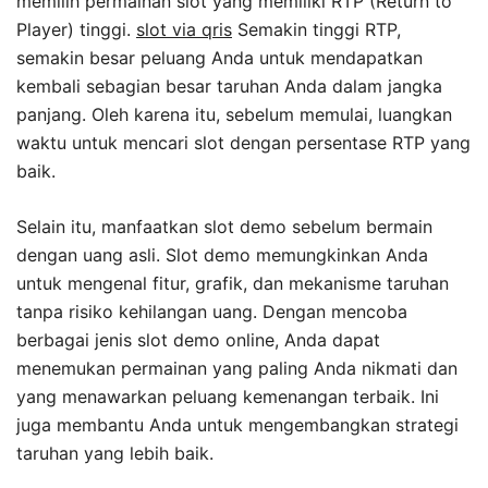
memilih permainan slot yang memiliki RTP (Return to
Player) tinggi.
slot via qris
Semakin tinggi RTP,
semakin besar peluang Anda untuk mendapatkan
kembali sebagian besar taruhan Anda dalam jangka
panjang. Oleh karena itu, sebelum memulai, luangkan
waktu untuk mencari slot dengan persentase RTP yang
baik.
Selain itu, manfaatkan slot demo sebelum bermain
dengan uang asli. Slot demo memungkinkan Anda
untuk mengenal fitur, grafik, dan mekanisme taruhan
tanpa risiko kehilangan uang. Dengan mencoba
berbagai jenis slot demo online, Anda dapat
menemukan permainan yang paling Anda nikmati dan
yang menawarkan peluang kemenangan terbaik. Ini
juga membantu Anda untuk mengembangkan strategi
taruhan yang lebih baik.