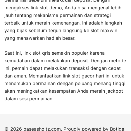
permainan sebelum melakukan deposit. Dengan
mengakses link slot demo, Anda bisa mengenal lebih
jauh tentang mekanisme permainan dan strategi
terbaik untuk meraih kemenangan. Ini adalah langkah
yang bijak sebelum terjun langsung ke slot maxwin
yang menawarkan hadiah besar.
Saat ini, link slot qris semakin populer karena
kemudahan dalam melakukan deposit. Dengan metode
ini, pemain dapat melakukan transaksi dengan cepat
dan aman. Memanfaatkan link slot gacor hari ini untuk
menemukan permainan dengan peluang menang tinggi
akan meningkatkan kesempatan Anda meraih jackpot
dalam sesi permainan.
© 2026 paseasholtz.com. Proudly powered by
Botiga