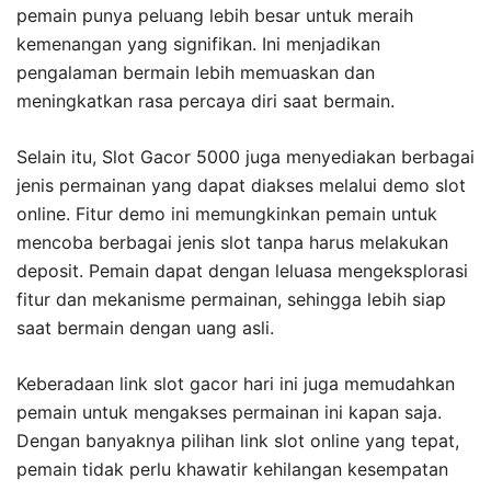
pemain punya peluang lebih besar untuk meraih
kemenangan yang signifikan. Ini menjadikan
pengalaman bermain lebih memuaskan dan
meningkatkan rasa percaya diri saat bermain.
Selain itu, Slot Gacor 5000 juga menyediakan berbagai
jenis permainan yang dapat diakses melalui demo slot
online. Fitur demo ini memungkinkan pemain untuk
mencoba berbagai jenis slot tanpa harus melakukan
deposit. Pemain dapat dengan leluasa mengeksplorasi
fitur dan mekanisme permainan, sehingga lebih siap
saat bermain dengan uang asli.
Keberadaan link slot gacor hari ini juga memudahkan
pemain untuk mengakses permainan ini kapan saja.
Dengan banyaknya pilihan link slot online yang tepat,
pemain tidak perlu khawatir kehilangan kesempatan