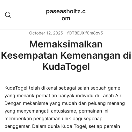
Skip
paseasholtz.c
to
om
content
October 12, 2025
fOT8EJXjf0m8ov5
Memaksimalkan
Kesempatan Kemenangan di
KudaTogel
KudaTogel telah dikenal sebagai salah sebuah game
yang menarik perhatian banyak individu di Tanah Air.
Dengan mekanisme yang mudah dan peluang menang
yang menyemangati antusiasme, permainan ini
memberikan pengalaman unik bagi segenap
penggemar. Dalam dunia Kuda Togel, setiap pemain