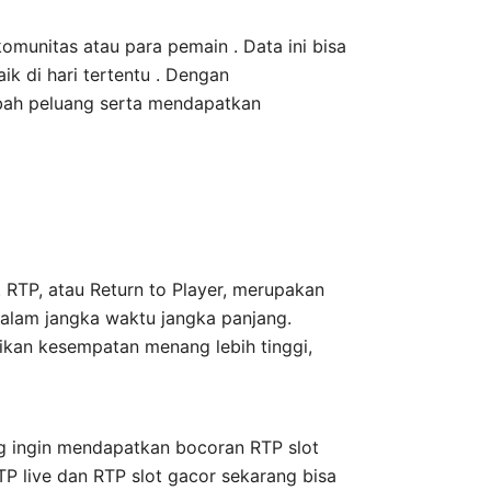
omunitas atau para pemain . Data ini bisa
 di hari tertentu . Dengan
mbah peluang serta mendapatkan
. RTP, atau Return to Player, merupakan
dalam jangka waktu jangka panjang.
kan kesempatan menang lebih tinggi,
ng ingin mendapatkan bocoran RTP slot
 live dan RTP slot gacor sekarang bisa