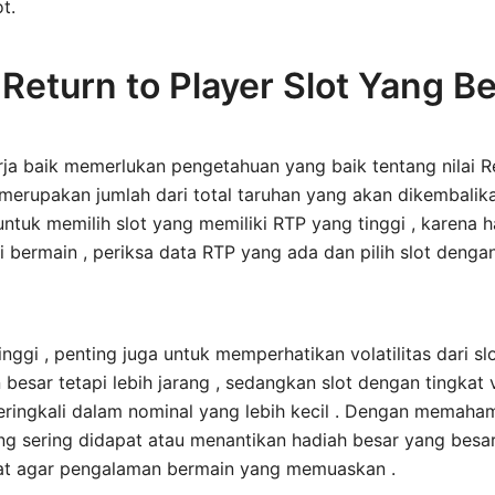
t.
eturn to Player Slot Yang Be
a baik memerlukan pengetahuan yang baik tentang nilai Retu
n merupakan jumlah dari total taruhan yang akan dikembal
untuk memilih slot yang memiliki RTP yang tinggi , karena 
bermain , periksa data RTP yang ada dan pilih slot denga
inggi , penting juga untuk memperhatikan volatilitas dari sl
esar tetapi lebih jarang , sedangkan slot dengan tingkat 
eringkali dalam nominal yang lebih kecil . Dengan memaha
ng sering didapat atau menantikan hadiah besar yang besar
epat agar pengalaman bermain yang memuaskan .