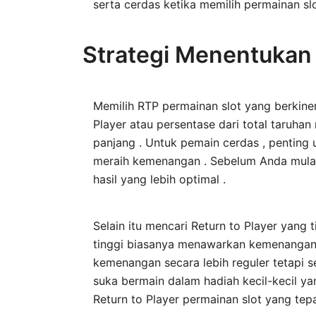
serta cerdas ketika memilih permainan slo
Strategi Menentukan R
Memilih RTP permainan slot yang berkinerj
Player atau persentase dari total taruha
panjang . Untuk pemain cerdas , penting 
meraih kemenangan . Sebelum Anda mulai 
hasil yang lebih optimal .
Selain itu mencari Return to Player yang t
tinggi biasanya menawarkan kemenangan b
kemenangan secara lebih reguler tetapi s
suka bermain dalam hadiah kecil-kecil ya
Return to Player permainan slot yang t