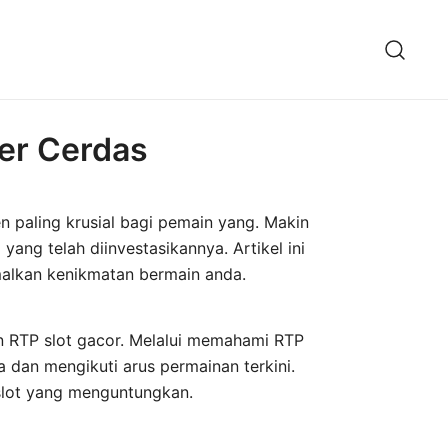
er Cerdas
n paling krusial bagi pemain yang. Makin
ng telah diinvestasikannya. Artikel ini
alkan kenikmatan bermain anda.
an RTP slot gacor. Melalui memahami RTP
a dan mengikuti arus permainan terkini.
 slot yang menguntungkan.