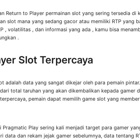
 Return to Player permainan slot yang sering tersedia di k
 slot mana yang sedang gacor atau memiliki RTP yang baik
, volatilitas , dan informasi yang ada , kamu bisa mena
ungkan .
yer Slot Terpercaya
lot adalah data yang sangat dikejar oleh para pemain pintar
dari total taruhan yang akan dikembalikan kepada gamer 
erpercaya, pemain dapat memilih game slot yang memberi
 Pragmatic Play sering kali menjadi target para gamer ya
 data dan rekam jejak gamer sebelumnya, data tentang RTP