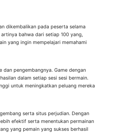
kan dikembalikan pada peserta selama
 artinya bahwa dari setiap 100 yang,
emain yang ingin mempelajari memahami
game dan pengembangnya. Game dengan
silan dalam setiap sesi sesi bermain.
tinggi untuk meningkatkan peluang mereka
ngembang serta situs perjudian. Dengan
lebih efektif serta menentukan permainan
ang yang pemain yang sukses berhasil