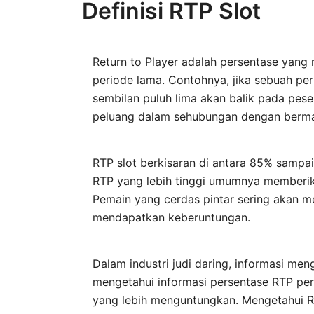
Definisi RTP Slot
Return to Player adalah persentase yang
periode lama. Contohnya, jika sebuah per
sembilan puluh lima akan balik pada pes
peluang dalam sehubungan dengan bermain
RTP slot berkisaran di antara 85% samp
RTP yang lebih tinggi umumnya memberika
Pemain yang cerdas pintar sering akan m
mendapatkan keberuntungan.
Dalam industri judi daring, informasi me
mengetahui informasi persentase RTP per
yang lebih menguntungkan. Mengetahui R