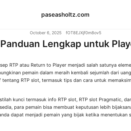
paseasholtz.com
October 6, 2025
fOT8EJXjf0m8ov5
: Panduan Lengkap untuk Play
sep RTP atau Return to Player menjadi salah satunya eleme
ngkinan pemain dalam meraih kembali sejumlah dari uang ya
tentang RTP slot, termasuk tips dan cara untuk memaksim
tilah kunci termasuk info RTP slot, RTP slot Pragmatic, d
ersedia, para pemain bisa membuat keputusan lebih bijaksan
a anda dapat menjadi pemain yang bijak ketika menentukan