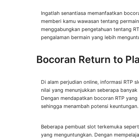
Ingatlah senantiasa memanfaatkan bocoran
memberi kamu wawasan tentang permainan
menggabungkan pengetahuan tentang RTP 
pengalaman bermain yang lebih mengunt
Bocoran Return to Pla
Di alam perjudian online, informasi RTP s
nilai yang menunjukkan seberapa banyak 
Dengan mendapatkan bocoran RTP yang t
sehingga menambah potensi keuntungan.
Beberapa pembuat slot terkemuka seperti
yang menguntungkan. Dengan mempelajari