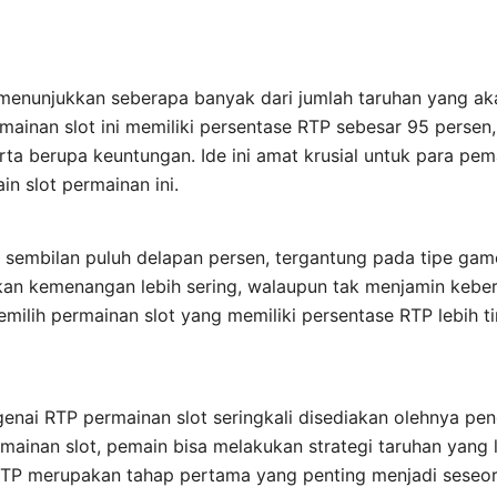
 menunjukkan seberapa banyak dari jumlah taruhan yang a
mainan slot ini memiliki persentase RTP sebesar 95 persen,
erta berupa keuntungan. Ide ini amat krusial untuk para p
 slot permainan ini.
ai sembilan puluh delapan persen, tergantung pada tipe 
n kemenangan lebih sering, walaupun tak menjamin keberha
emilih permainan slot yang memiliki persentase RTP lebih 
ngenai RTP permainan slot seringkali disediakan olehnya pe
mainan slot, pemain bisa melakukan strategi taruhan yang 
TP merupakan tahap pertama yang penting menjadi seseor