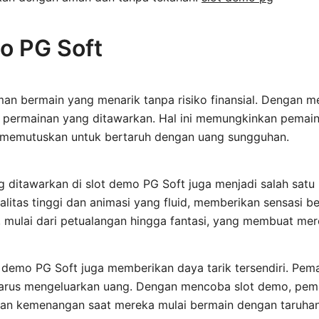
o PG Soft
n bermain yang menarik tanpa risiko finansial. Dengan me
e permainan yang ditawarkan. Hal ini memungkinkan pemain 
 memutuskan untuk bertaruh dengan uang sungguhan.
 ditawarkan di slot demo PG Soft juga menjadi salah satu
litas tinggi dan animasi yang fluid, memberikan sensasi 
mulai dari petualangan hingga fantasi, yang membuat mer
ot demo PG Soft juga memberikan daya tarik tersendiri. P
arus mengeluarkan uang. Dengan mencoba slot demo, pe
an kemenangan saat mereka mulai bermain dengan taruhan 