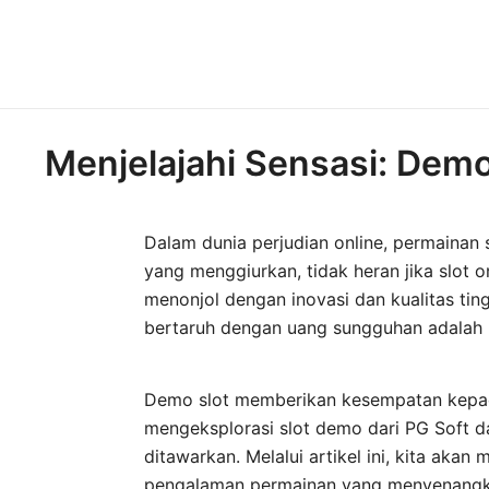
Skip
to
content
Menjelajahi Sensasi: Demo
Dalam dunia perjudian online, permainan 
yang menggiurkan, tidak heran jika slot
menonjol dengan inovasi dan kualitas tin
bertaruh dengan uang sungguhan adalah m
Demo slot memberikan kesempatan kepada 
mengeksplorasi slot demo dari PG Soft d
ditawarkan. Melalui artikel ini, kita ak
pengalaman permainan yang menyenangk