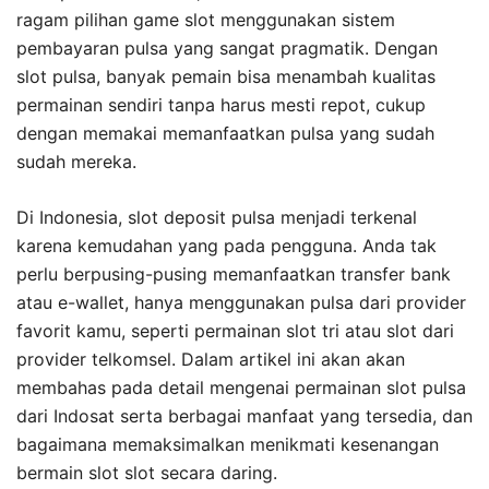
ragam pilihan game slot menggunakan sistem
pembayaran pulsa yang sangat pragmatik. Dengan
slot pulsa, banyak pemain bisa menambah kualitas
permainan sendiri tanpa harus mesti repot, cukup
dengan memakai memanfaatkan pulsa yang sudah
sudah mereka.
Di Indonesia, slot deposit pulsa menjadi terkenal
karena kemudahan yang pada pengguna. Anda tak
perlu berpusing-pusing memanfaatkan transfer bank
atau e-wallet, hanya menggunakan pulsa dari provider
favorit kamu, seperti permainan slot tri atau slot dari
provider telkomsel. Dalam artikel ini akan akan
membahas pada detail mengenai permainan slot pulsa
dari Indosat serta berbagai manfaat yang tersedia, dan
bagaimana memaksimalkan menikmati kesenangan
bermain slot slot secara daring.