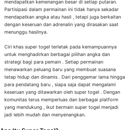
mendapatkan kemenangan besar di setiap putaran.
Partisipasi dalam permainan ini tidak hanya sekadar
mendapatkan angka atau hasil , tetapi juga berkaitan
dengan keseruan dan adrenalin yang dirasakan saat
menunggu hasilnya.
Ciri khas super togel terletak pada kemampuannya
untuk menghadirkan berbagai pilihan angka dan
strategi bagi para pemain . Setiap permainan
menawarkan peluang baru yang membuat suasana
tetap hidup dan dinamis . Dari penggemar lama hingga
para pendatang baru , siapa saja dapat mengalami
keseruan yang ditawarkan oleh super togel . Dengan
komunitas terus memperluas dan berbagai platform
yang mendukung , ikut bermain super togel menjadi
jadi lebih mudah dan menyenangkan.