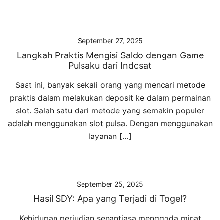
September 27, 2025
Langkah Praktis Mengisi Saldo dengan Game
Pulsaku dari Indosat
Saat ini, banyak sekali orang yang mencari metode
praktis dalam melakukan deposit ke dalam permainan
slot. Salah satu dari metode yang semakin populer
adalah menggunakan slot pulsa. Dengan menggunakan
layanan […]
September 25, 2025
Hasil SDY: Apa yang Terjadi di Togel?
Kehidupan perjudian senantiasa menggoda minat