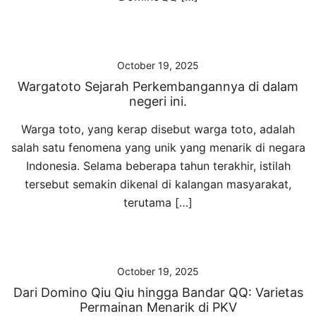
October 19, 2025
Wargatoto Sejarah Perkembangannya di dalam
negeri ini.
Warga toto, yang kerap disebut warga toto, adalah
salah satu fenomena yang unik yang menarik di negara
Indonesia. Selama beberapa tahun terakhir, istilah
tersebut semakin dikenal di kalangan masyarakat,
terutama […]
October 19, 2025
Dari Domino Qiu Qiu hingga Bandar QQ: Varietas
Permainan Menarik di PKV