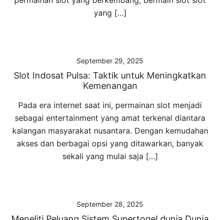
permainan slot yang berkembang, bermain slot slot
yang […]
September 29, 2025
Slot Indosat Pulsa: Taktik untuk Meningkatkan
Kemenangan
Pada era internet saat ini, permainan slot menjadi
sebagai entertainment yang amat terkenal diantara
kalangan masyarakat nusantara. Dengan kemudahan
akses dan berbagai opsi yang ditawarkan, banyak
sekali yang mulai saja […]
September 28, 2025
Meneliti Peluang Sistem Supertogel dunia Dunia