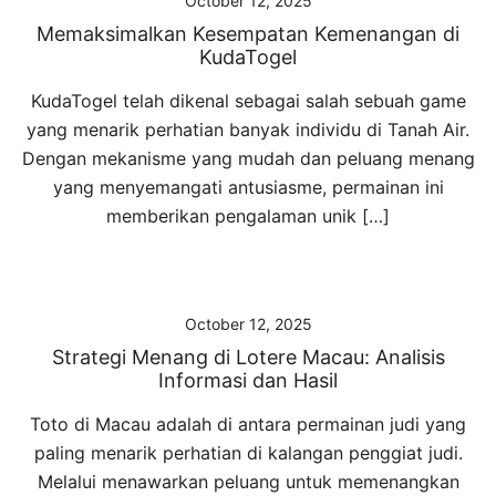
October 12, 2025
Memaksimalkan Kesempatan Kemenangan di
KudaTogel
KudaTogel telah dikenal sebagai salah sebuah game
yang menarik perhatian banyak individu di Tanah Air.
Dengan mekanisme yang mudah dan peluang menang
yang menyemangati antusiasme, permainan ini
memberikan pengalaman unik […]
October 12, 2025
Strategi Menang di Lotere Macau: Analisis
Informasi dan Hasil
Toto di Macau adalah di antara permainan judi yang
paling menarik perhatian di kalangan penggiat judi.
Melalui menawarkan peluang untuk memenangkan