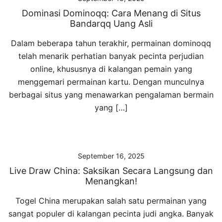
Dominasi Dominoqq: Cara Menang di Situs
Bandarqq Uang Asli
Dalam beberapa tahun terakhir, permainan dominoqq
telah menarik perhatian banyak pecinta perjudian
online, khususnya di kalangan pemain yang
menggemari permainan kartu. Dengan munculnya
berbagai situs yang menawarkan pengalaman bermain
yang […]
September 16, 2025
Live Draw China: Saksikan Secara Langsung dan
Menangkan!
Togel China merupakan salah satu permainan yang
sangat populer di kalangan pecinta judi angka. Banyak