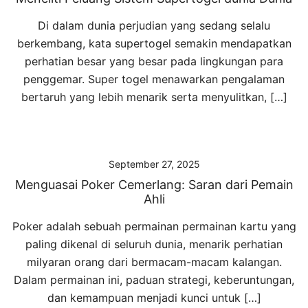
Di dalam dunia perjudian yang sedang selalu
berkembang, kata supertogel semakin mendapatkan
perhatian besar yang besar pada lingkungan para
penggemar. Super togel menawarkan pengalaman
bertaruh yang lebih menarik serta menyulitkan, […]
September 27, 2025
Menguasai Poker Cemerlang: Saran dari Pemain
Ahli
Poker adalah sebuah permainan permainan kartu yang
paling dikenal di seluruh dunia, menarik perhatian
milyaran orang dari bermacam-macam kalangan.
Dalam permainan ini, paduan strategi, keberuntungan,
dan kemampuan menjadi kunci untuk […]