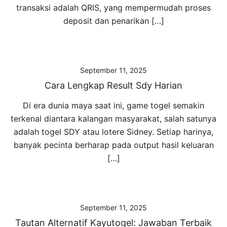
transaksi adalah QRIS, yang mempermudah proses
deposit dan penarikan […]
September 11, 2025
Cara Lengkap Result Sdy Harian
Di era dunia maya saat ini, game togel semakin
terkenal diantara kalangan masyarakat, salah satunya
adalah togel SDY atau lotere Sidney. Setiap harinya,
banyak pecinta berharap pada output hasil keluaran
[…]
September 11, 2025
Tautan Alternatif Kayutogel: Jawaban Terbaik