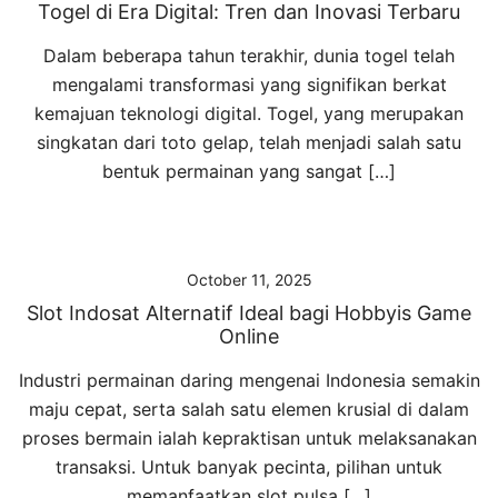
Togel di Era Digital: Tren dan Inovasi Terbaru
Dalam beberapa tahun terakhir, dunia togel telah
mengalami transformasi yang signifikan berkat
kemajuan teknologi digital. Togel, yang merupakan
singkatan dari toto gelap, telah menjadi salah satu
bentuk permainan yang sangat […]
October 11, 2025
Slot Indosat Alternatif Ideal bagi Hobbyis Game
Online
Industri permainan daring mengenai Indonesia semakin
maju cepat, serta salah satu elemen krusial di dalam
proses bermain ialah kepraktisan untuk melaksanakan
transaksi. Untuk banyak pecinta, pilihan untuk
memanfaatkan slot pulsa […]