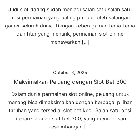
Judi slot daring sudah menjadi salah satu salah satu
opsi permainan yang paling populer oleh kalangan
gamer seluruh dunia. Dengan keberagaman tema-tema
dan fitur yang menarik, permainan slot online
menawarkan […]
October 6, 2025
Maksimalkan Peluang dengan Slot Bet 300
Dalam dunia permainan slot online, peluang untuk
menang bisa dimaksimalkan dengan berbagai pilihan
taruhan yang tersedia. slot bet kecil Salah satu opsi
menarik adalah slot bet 300, yang memberikan
keseimbangan […]