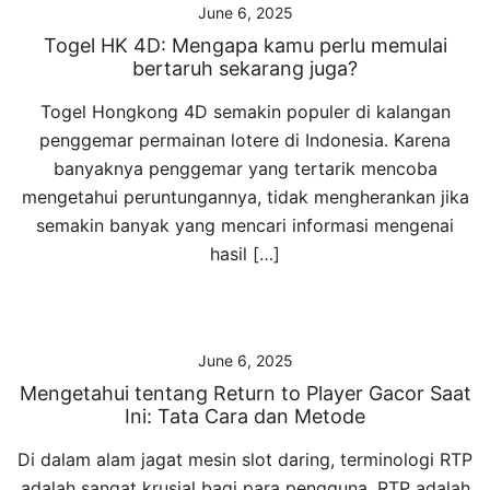
June 6, 2025
Togel HK 4D: Mengapa kamu perlu memulai
bertaruh sekarang juga?
Togel Hongkong 4D semakin populer di kalangan
penggemar permainan lotere di Indonesia. Karena
banyaknya penggemar yang tertarik mencoba
mengetahui peruntungannya, tidak mengherankan jika
semakin banyak yang mencari informasi mengenai
hasil […]
June 6, 2025
Mengetahui tentang Return to Player Gacor Saat
Ini: Tata Cara dan Metode
Di dalam alam jagat mesin slot daring, terminologi RTP
adalah sangat krusial bagi para pengguna. RTP adalah