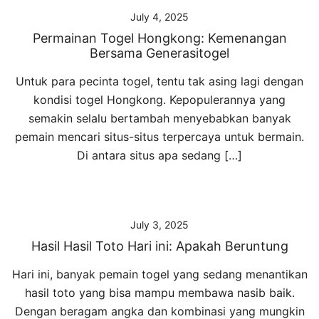
July 4, 2025
Permainan Togel Hongkong: Kemenangan
Bersama Generasitogel
Untuk para pecinta togel, tentu tak asing lagi dengan
kondisi togel Hongkong. Kepopulerannya yang
semakin selalu bertambah menyebabkan banyak
pemain mencari situs-situs terpercaya untuk bermain.
Di antara situs apa sedang […]
July 3, 2025
Hasil Hasil Toto Hari ini: Apakah Beruntung
Hari ini, banyak pemain togel yang sedang menantikan
hasil toto yang bisa mampu membawa nasib baik.
Dengan beragam angka dan kombinasi yang mungkin