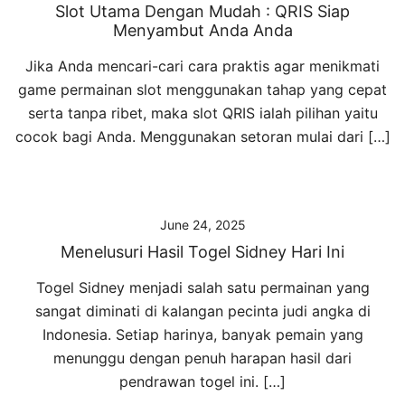
Slot Utama Dengan Mudah : QRIS Siap
Menyambut Anda Anda
Jika Anda mencari-cari cara praktis agar menikmati
game permainan slot menggunakan tahap yang cepat
serta tanpa ribet, maka slot QRIS ialah pilihan yaitu
cocok bagi Anda. Menggunakan setoran mulai dari […]
June 24, 2025
Menelusuri Hasil Togel Sidney Hari Ini
Togel Sidney menjadi salah satu permainan yang
sangat diminati di kalangan pecinta judi angka di
Indonesia. Setiap harinya, banyak pemain yang
menunggu dengan penuh harapan hasil dari
pendrawan togel ini. […]