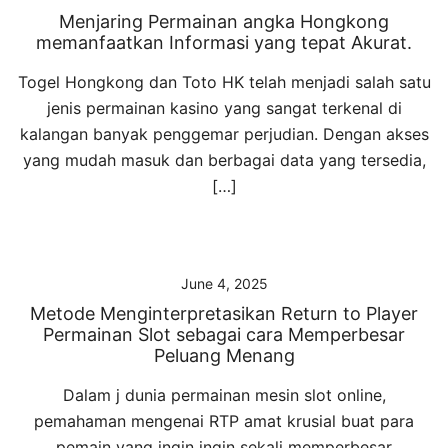
Menjaring Permainan angka Hongkong
memanfaatkan Informasi yang tepat Akurat.
Togel Hongkong dan Toto HK telah menjadi salah satu
jenis permainan kasino yang sangat terkenal di
kalangan banyak penggemar perjudian. Dengan akses
yang mudah masuk dan berbagai data yang tersedia,
[…]
June 4, 2025
Metode Menginterpretasikan Return to Player
Permainan Slot sebagai cara Memperbesar
Peluang Menang
Dalam j dunia permainan mesin slot online,
pemahaman mengenai RTP amat krusial buat para
pemain yang ingin ingin sekali memperbesar