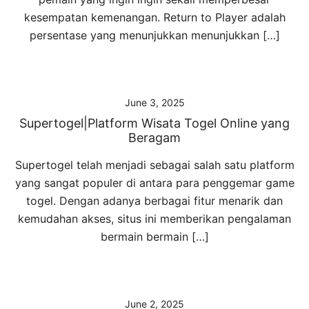
kesempatan kemenangan. Return to Player adalah
persentase yang menunjukkan menunjukkan […]
June 3, 2025
Supertogel|Platform Wisata Togel Online yang
Beragam
Supertogel telah menjadi sebagai salah satu platform
yang sangat populer di antara para penggemar game
togel. Dengan adanya berbagai fitur menarik dan
kemudahan akses, situs ini memberikan pengalaman
bermain bermain […]
June 2, 2025