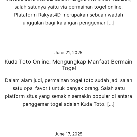
salah satunya yaitu via permainan togel online.
Plataform Rakyat4D merupakan sebuah wadah
unggulan bagi kalangan penggemar […]
June 21, 2025
Kuda Toto Online: Mengungkap Manfaat Bermain
Togel
Dalam alam judi, permainan togel toto sudah jadi salah
satu opsi favorit untuk banyak orang. Salah satu
platform situs yang semakin semakin populer di antara
penggemar togel adalah Kuda Toto. […]
June 17, 2025