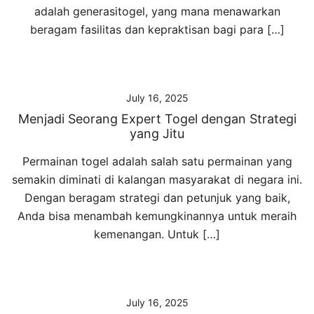
adalah generasitogel, yang mana menawarkan
beragam fasilitas dan kepraktisan bagi para […]
July 16, 2025
Menjadi Seorang Expert Togel dengan Strategi
yang Jitu
Permainan togel adalah salah satu permainan yang
semakin diminati di kalangan masyarakat di negara ini.
Dengan beragam strategi dan petunjuk yang baik,
Anda bisa menambah kemungkinannya untuk meraih
kemenangan. Untuk […]
July 16, 2025