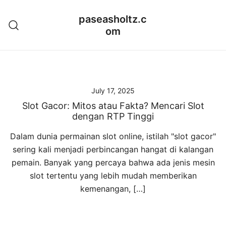
Skip
paseasholtz.c
to
om
content
July 17, 2025
Slot Gacor: Mitos atau Fakta? Mencari Slot
dengan RTP Tinggi
Dalam dunia permainan slot online, istilah "slot gacor"
sering kali menjadi perbincangan hangat di kalangan
pemain. Banyak yang percaya bahwa ada jenis mesin
slot tertentu yang lebih mudah memberikan
kemenangan, […]