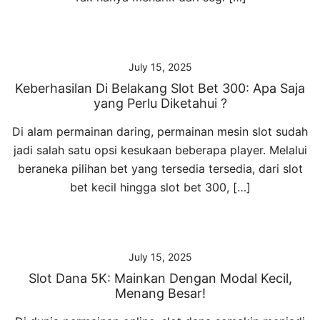
July 15, 2025
Keberhasilan Di Belakang Slot Bet 300: Apa Saja
yang Perlu Diketahui ?
Di alam permainan daring, permainan mesin slot sudah
jadi salah satu opsi kesukaan beberapa player. Melalui
beraneka pilihan bet yang tersedia tersedia, dari slot
bet kecil hingga slot bet 300, […]
July 15, 2025
Slot Dana 5K: Mainkan Dengan Modal Kecil,
Menang Besar!