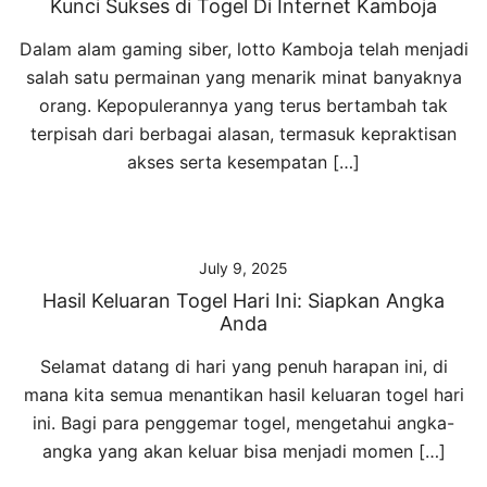
Kunci Sukses di Togel Di Internet Kamboja
Dalam alam gaming siber, lotto Kamboja telah menjadi
salah satu permainan yang menarik minat banyaknya
orang. Kepopulerannya yang terus bertambah tak
terpisah dari berbagai alasan, termasuk kepraktisan
akses serta kesempatan […]
July 9, 2025
Hasil Keluaran Togel Hari Ini: Siapkan Angka
Anda
Selamat datang di hari yang penuh harapan ini, di
mana kita semua menantikan hasil keluaran togel hari
ini. Bagi para penggemar togel, mengetahui angka-
angka yang akan keluar bisa menjadi momen […]