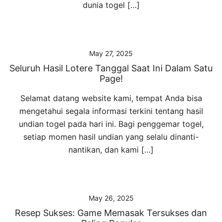
dunia togel […]
May 27, 2025
Seluruh Hasil Lotere Tanggal Saat Ini Dalam Satu
Page!
Selamat datang website kami, tempat Anda bisa
mengetahui segala informasi terkini tentang hasil
undian togel pada hari ini. Bagi penggemar togel,
setiap momen hasil undian yang selalu dinanti-
nantikan, dan kami […]
May 26, 2025
Resep Sukses: Game Memasak Tersukses dan