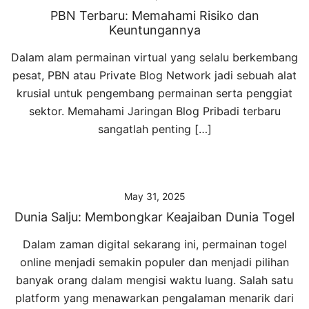
PBN Terbaru: Memahami Risiko dan
Keuntungannya
Dalam alam permainan virtual yang selalu berkembang
pesat, PBN atau Private Blog Network jadi sebuah alat
krusial untuk pengembang permainan serta penggiat
sektor. Memahami Jaringan Blog Pribadi terbaru
sangatlah penting […]
May 31, 2025
Dunia Salju: Membongkar Keajaiban Dunia Togel
Dalam zaman digital sekarang ini, permainan togel
online menjadi semakin populer dan menjadi pilihan
banyak orang dalam mengisi waktu luang. Salah satu
platform yang menawarkan pengalaman menarik dari