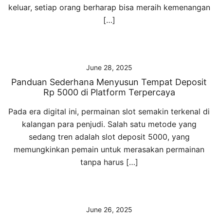
keluar, setiap orang berharap bisa meraih kemenangan
[…]
June 28, 2025
Panduan Sederhana Menyusun Tempat Deposit
Rp 5000 di Platform Terpercaya
Pada era digital ini, permainan slot semakin terkenal di
kalangan para penjudi. Salah satu metode yang
sedang tren adalah slot deposit 5000, yang
memungkinkan pemain untuk merasakan permainan
tanpa harus […]
June 26, 2025