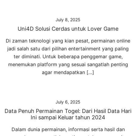
July 8, 2025
Uni4D Solusi Cerdas untuk Lover Game
Di zaman teknologi yang kian pesat, permainan online
jadi salah satu dari pilihan entertainment yang paling
ter diminati. Untuk beberapa penggemar game,
menemukan platform yang sesuai sangatlah penting
agar mendapatkan […]
July 6, 2025
Data Penuh Permainan Togel: Dari Hasil Data Hari
Ini sampai Keluar tahun 2024
Dalam dunia permainan, informasi serta hasil dan