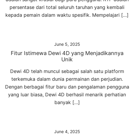
persentase dari total seluruh taruhan yang kembali
kepada pemain dalam waktu spesifik. Mempelajari […]
June 5, 2025
Fitur Istimewa Dewi 4D yang Menjadikannya
Unik
Dewi 4D telah muncul sebagai salah satu platform
terkemuka dalam dunia permainan dan perjudian.
Dengan berbagai fitur baru dan pengalaman pengguna
yang luar biasa, Dewi 4D berhasil menarik perhatian
banyak […]
June 4, 2025