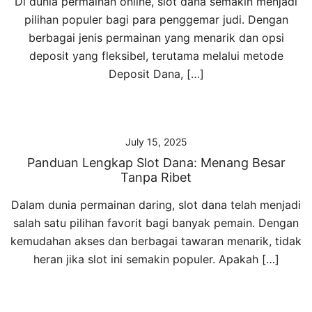
Di dunia permainan online, slot dana semakin menjadi
pilihan populer bagi para penggemar judi. Dengan
berbagai jenis permainan yang menarik dan opsi
deposit yang fleksibel, terutama melalui metode
Deposit Dana, […]
July 15, 2025
Panduan Lengkap Slot Dana: Menang Besar
Tanpa Ribet
Dalam dunia permainan daring, slot dana telah menjadi
salah satu pilihan favorit bagi banyak pemain. Dengan
kemudahan akses dan berbagai tawaran menarik, tidak
heran jika slot ini semakin populer. Apakah […]