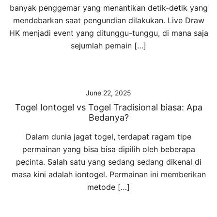
banyak penggemar yang menantikan detik-detik yang
mendebarkan saat pengundian dilakukan. Live Draw
HK menjadi event yang ditunggu-tunggu, di mana saja
sejumlah pemain […]
June 22, 2025
Togel Iontogel vs Togel Tradisional biasa: Apa
Bedanya?
Dalam dunia jagat togel, terdapat ragam tipe
permainan yang bisa bisa dipilih oleh beberapa
pecinta. Salah satu yang sedang sedang dikenal di
masa kini adalah iontogel. Permainan ini memberikan
metode […]